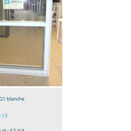
 G1 blanche
-13
 H : 57 3/4