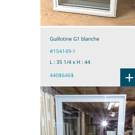
Guillotine G1 blanche
#154149-1
L : 35 1/4
x H : 44
+
440$
646$