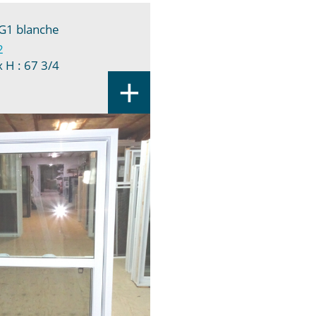
 G1 blanche
2
 H : 67 3/4
+