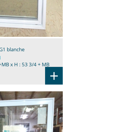
 G1 blanche
1
 +MB
x H : 53 3/4 + MB
+