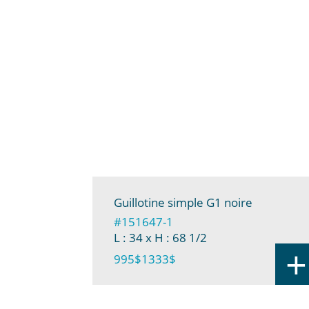
Guillotine simple G1 noire
#151647-1
L : 34
x H : 68 1/2
+
995$
1333$