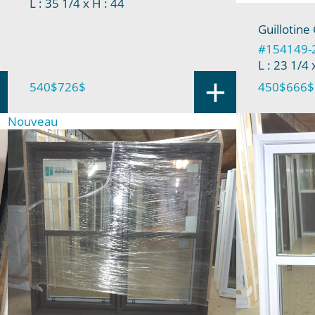
L : 35 1/4
x H : 44
Guillotine
#154149-
L : 23 1/4
x
+
540$
726$
450$
666$
Nouveau