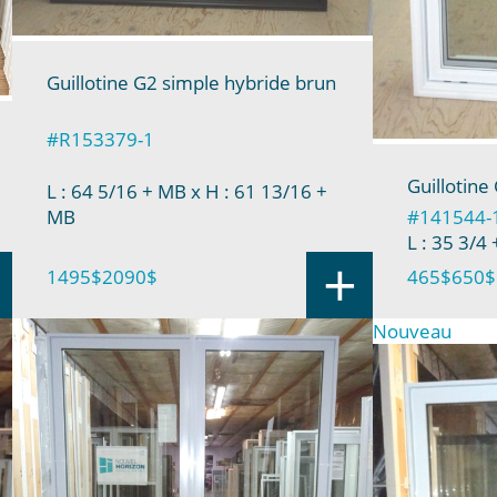
Guillotine G2 simple hybride brun
#R153379-1
Guillotine
L : 64 5/16 + MB
x H : 61 13/16 +
MB
#141544-
L : 35 3/4
+
1495$
2090$
465$
650$
Nouveau