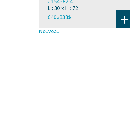
#154382-4
L : 30
x H : 72
+
640$
838$
Nouveau