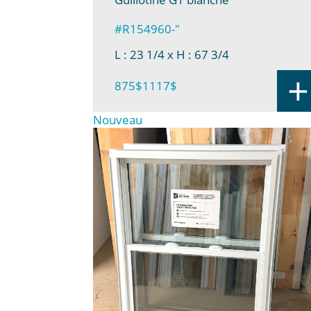
#R154960-"
L : 23 1/4
x H : 67 3/4
+
875$
1117$
Nouveau