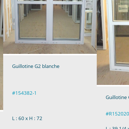
Guillotine G2 blanche
#154382-1
Guillotine
#R152020
L : 60
x H : 72
L : 39 1/4
x