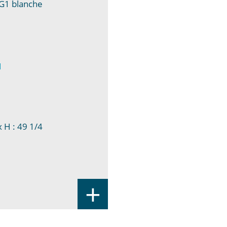
 G1 blanche
1
 H : 49 1/4
+