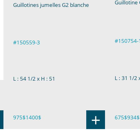
Guillotine
Guillotines jumelles G2 blanche
#150754-
#150559-3
L : 31 1/2
x
L : 54 1/2
x H : 51
+
675$
934$
975$
1400$