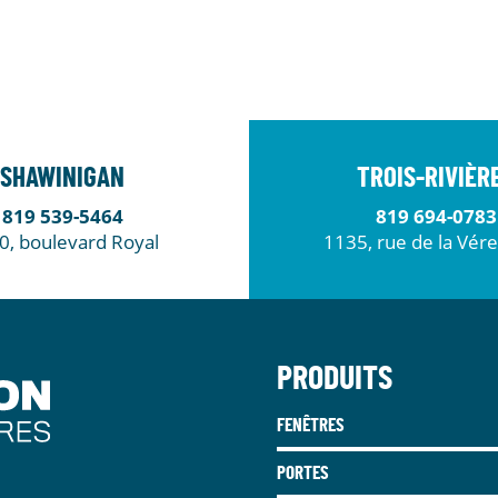
SHAWINIGAN
TROIS-RIVIÈR
819 539-5464
819 694-0783
0, boulevard Royal
1135, rue de la Vér
PRODUITS
FENÊTRES
PORTES