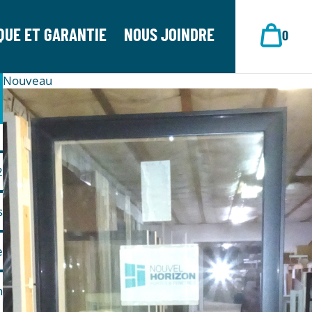
QUE ET GARANTIE
NOUS JOINDRE
0
Nouveau
1
2
s
e
n