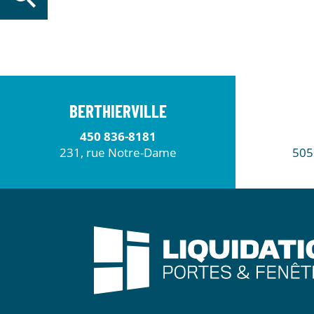
BERTHIERVILLE
450 836-8181
231, rue Notre-Dame
505