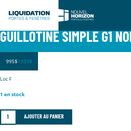
GUILLOTINE SIMPLE G1 NO
Guillotine G1
995$
1333$
blanche
Loc F
1 en stock
AJOUTER AU PANIER