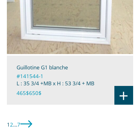
Guillotine G1 blanche
#141544-1
L : 35 3/4 +MB
x H : 53 3/4 + MB
+
465$
650$
1
2
…
7