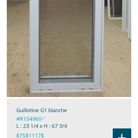
Guillotine G1 blanche
#R154960-"
L : 23 1/4
x H : 67 3/4
+
875$
1117$