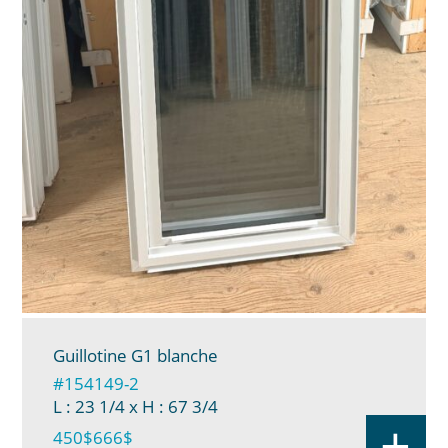
Guillotine G1 blanche
#154149-2
L : 23 1/4
x H : 67 3/4
+
450$
666$