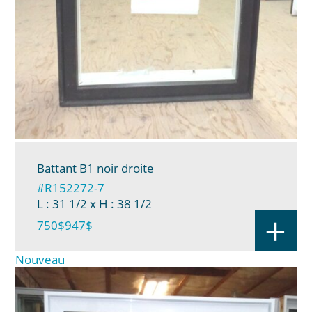
Battant B1 noir droite
#R152272-7
L : 31 1/2
x H : 38 1/2
+
750$
947$
Nouveau