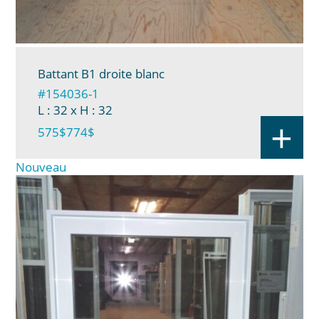
Battant B1 droite blanc
#154036-1
L : 32
x H : 32
+
575$
774$
Nouveau