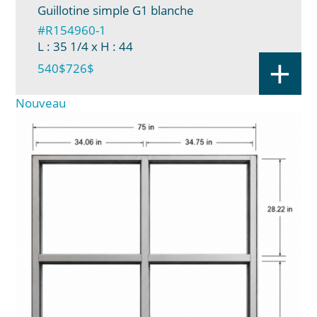
Guillotine simple G1 blanche
#R154960-1
L : 35 1/4
x H : 44
+
540$
726$
Nouveau