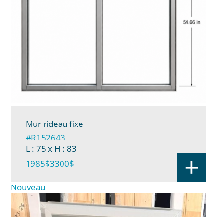
Mur rideau fixe
#R152643
L : 75
x H : 83
+
1985$
3300$
Nouveau