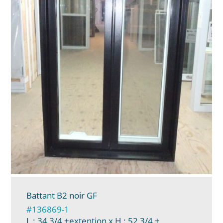
Battant B2 noir GF
#136869-1
L : 34 3/4 +extention
x H : 52 3/4 +