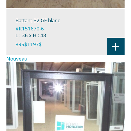
Battant B2 GF blanc
#R151670-6
L : 36
x H : 48
+
895$
1197$
Nouveau