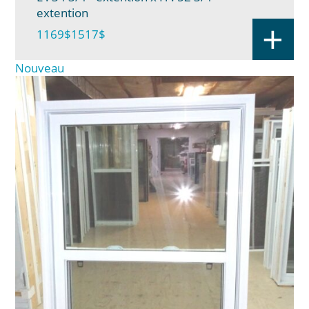
extention
+
1169$
1517$
Nouveau