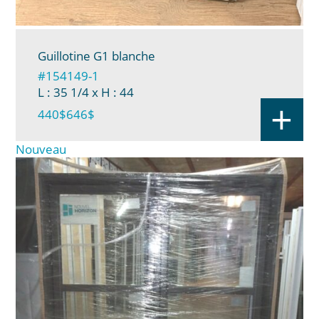
Guillotine G1 blanche
#154149-1
L : 35 1/4
x H : 44
+
440$
646$
Nouveau