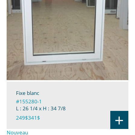
Fixe blanc
#155280-1
L : 26 1/4
x H : 34 7/8
+
249$
341$
Nouveau