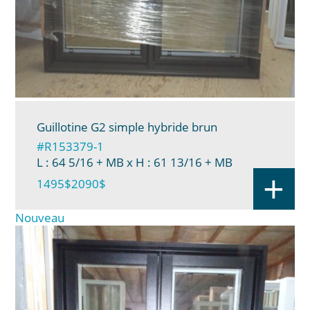
Guillotine G2 simple hybride brun
#R153379-1
L : 64 5/16 + MB
x H : 61 13/16 + MB
+
1495$
2090$
Nouveau