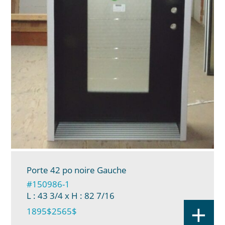
Porte 42 po noire Gauche
#150986-1
L : 43 3/4
x H : 82 7/16
+
1895$
2565$