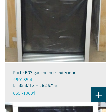
Porte B03 gauche noir extérieur
#90185-4
L : 35 3/4
x H : 82 9/16
+
855$
1069$