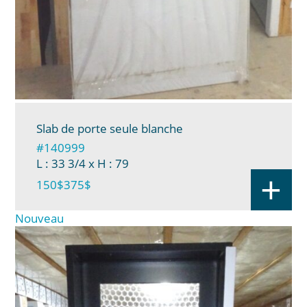
Slab de porte seule blanche
#140999
L : 33 3/4
x H : 79
+
150$
375$
Nouveau