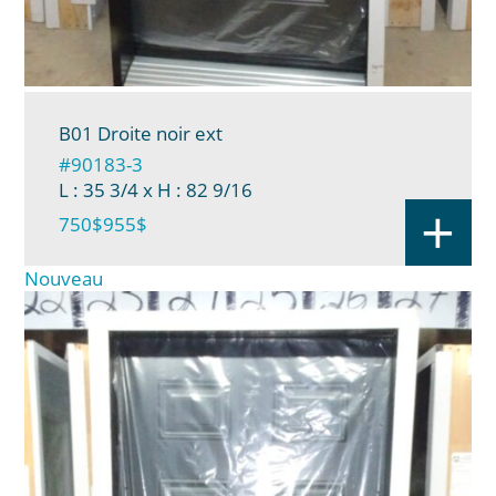
B01 Droite noir ext
#90183-3
L : 35 3/4
x H : 82 9/16
+
750$
955$
Nouveau