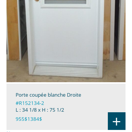
Porte coupée blanche Droite
#R152134-2
L : 34 1/8
x H : 75 1/2
+
955$
1384$