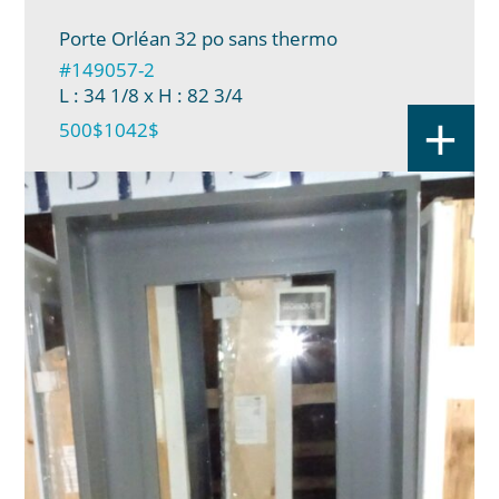
Porte Orléan 32 po sans thermo
#149057-2
L : 34 1/8
x H : 82 3/4
+
500$
1042$