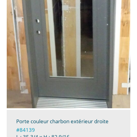
Porte couleur charbon extérieur droite
#84139
L : 35 3/4
x H : 82 9/16