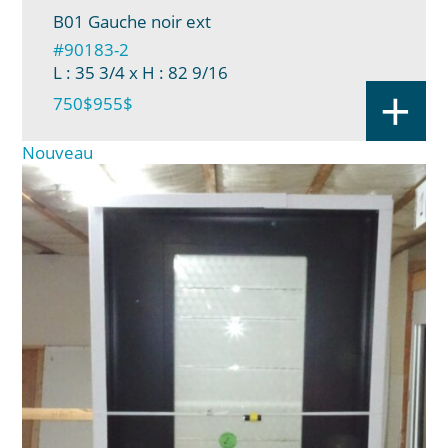
B01 Gauche noir ext
#90183-2
L : 35 3/4
x H : 82 9/16
+
750$
955$
Nouveau