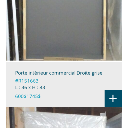
Porte intérieur commercial Droite grise
#R151663
L : 36
x H : 83
+
600$
1745$