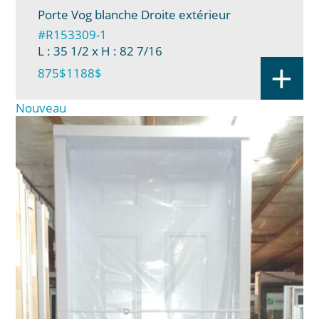
Porte Vog blanche Droite extérieur
#R153309-1
L : 35 1/2
x H : 82 7/16
+
875$
1188$
Nouveau