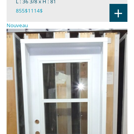
L : 36 3/8
x H : 81
+
855$
1114$
Nouveau