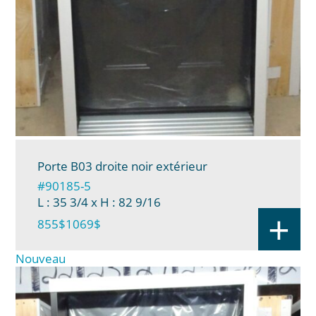
Porte B03 droite noir extérieur
#90185-5
L : 35 3/4
x H : 82 9/16
+
855$
1069$
Nouveau