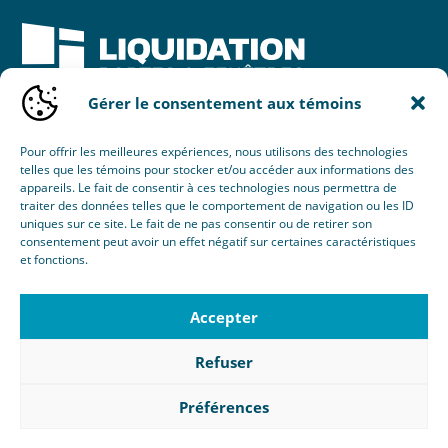
Gérer le consentement aux témoins
Une initiative de :
Pour offrir les meilleures expériences, nous utilisons des technologies
telles que les témoins pour stocker et/ou accéder aux informations des
appareils. Le fait de consentir à ces technologies nous permettra de
traiter des données telles que le comportement de navigation ou les ID
uniques sur ce site. Le fait de ne pas consentir ou de retirer son
consentement peut avoir un effet négatif sur certaines caractéristiques
et fonctions.
© 2026 Nouvel Horizon Portes & Fenêtres Inc.
Tous droits réservés.
Accepter
Création :
Éclaté
RBQ : 8103-8077-38
Refuser
Politique de confidentialité
|
Gérer le consentement aux
témoins
Préférences