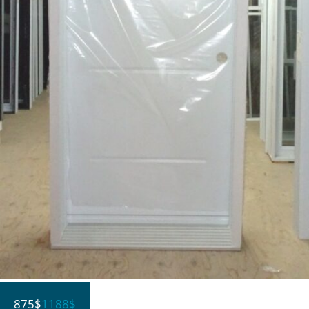
875$
1188$