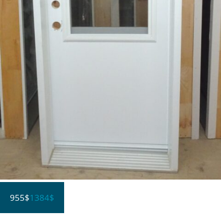
955$
1384$