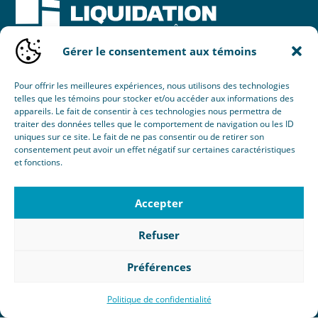
Gérer le consentement aux témoins
Une initiative de :
Pour offrir les meilleures expériences, nous utilisons des technologies
telles que les témoins pour stocker et/ou accéder aux informations des
appareils. Le fait de consentir à ces technologies nous permettra de
traiter des données telles que le comportement de navigation ou les ID
uniques sur ce site. Le fait de ne pas consentir ou de retirer son
consentement peut avoir un effet négatif sur certaines caractéristiques
et fonctions.
© 2026 Nouvel Horizon Portes & Fenêtres Inc.
Tous droits réservés.
Accepter
Création :
Éclaté
RBQ : 8103-8077-38
Refuser
Politique de confidentialité
|
Gérer le consentement aux
témoins
Préférences
Politique de confidentialité