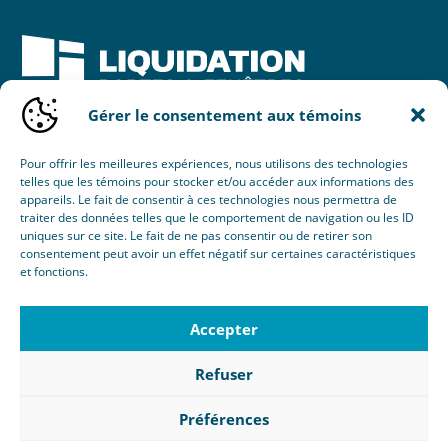
Gérer le consentement aux témoins
Une initiative de :
Pour offrir les meilleures expériences, nous utilisons des technologies
telles que les témoins pour stocker et/ou accéder aux informations des
appareils. Le fait de consentir à ces technologies nous permettra de
traiter des données telles que le comportement de navigation ou les ID
uniques sur ce site. Le fait de ne pas consentir ou de retirer son
consentement peut avoir un effet négatif sur certaines caractéristiques
et fonctions.
© 2026 Nouvel Horizon Portes & Fenêtres Inc.
Tous droits réservés.
Accepter
Création :
Éclaté
RBQ : 8103-8077-38
Refuser
Politique de confidentialité
|
Gérer le consentement aux
témoins
Préférences