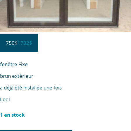
750$
1732$
fenêtre Fixe
brun extérieur
a déjà été installée une fois
Loc I
1 en stock