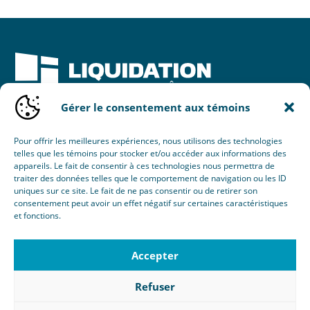
Gérer le consentement aux témoins
Une initiative de :
Pour offrir les meilleures expériences, nous utilisons des technologies
telles que les témoins pour stocker et/ou accéder aux informations des
appareils. Le fait de consentir à ces technologies nous permettra de
traiter des données telles que le comportement de navigation ou les ID
uniques sur ce site. Le fait de ne pas consentir ou de retirer son
consentement peut avoir un effet négatif sur certaines caractéristiques
et fonctions.
© 2026 Nouvel Horizon Portes & Fenêtres Inc.
Tous droits réservés.
Accepter
Création :
Éclaté
RBQ : 8103-8077-38
Refuser
Politique de confidentialité
|
Gérer le consentement aux
témoins