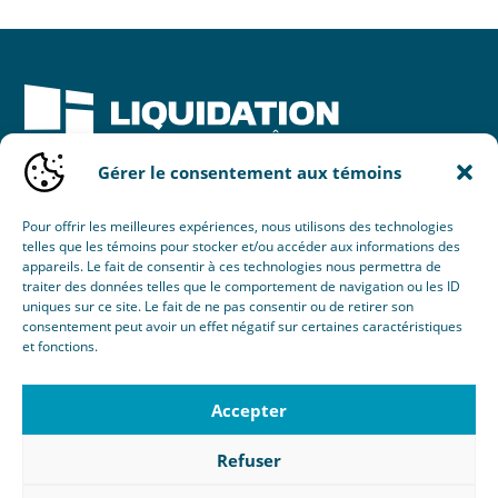
Gérer le consentement aux témoins
Une initiative de :
Pour offrir les meilleures expériences, nous utilisons des technologies
telles que les témoins pour stocker et/ou accéder aux informations des
appareils. Le fait de consentir à ces technologies nous permettra de
traiter des données telles que le comportement de navigation ou les ID
uniques sur ce site. Le fait de ne pas consentir ou de retirer son
consentement peut avoir un effet négatif sur certaines caractéristiques
et fonctions.
© 2026 Nouvel Horizon Portes & Fenêtres Inc.
Tous droits réservés.
Accepter
Création :
Éclaté
RBQ : 8103-8077-38
Refuser
Politique de confidentialité
|
Gérer le consentement aux
témoins