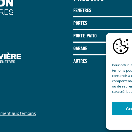
FENÊTRES
PORTES
PORTE-PATIO
GARAGE
AUTRES
Pour offrir 
témoins pour
consentir à 
comportement
ou de retire
caractéristi
Ac
ement aux témoins