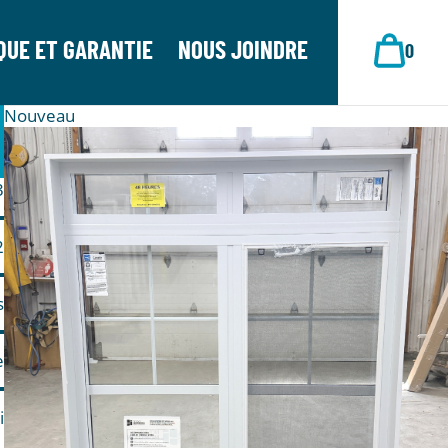
QUE ET GARANTIE
NOUS JOINDRE
0
Nouveau
3
2
s
e
i