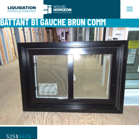
BATTANT B1 GAUCHE BRUN COMM
525$
942$