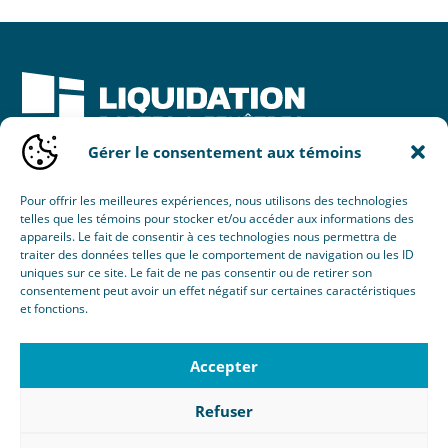
Gérer le consentement aux témoins
Une initiative de :
Pour offrir les meilleures expériences, nous utilisons des technologies
telles que les témoins pour stocker et/ou accéder aux informations des
appareils. Le fait de consentir à ces technologies nous permettra de
traiter des données telles que le comportement de navigation ou les ID
uniques sur ce site. Le fait de ne pas consentir ou de retirer son
consentement peut avoir un effet négatif sur certaines caractéristiques
et fonctions.
© 2026 Nouvel Horizon Portes & Fenêtres Inc.
Tous droits réservés.
Accepter
Création :
Éclaté
RBQ : 8103-8077-38
Refuser
Politique de confidentialité
|
Gérer le consentement aux
témoins