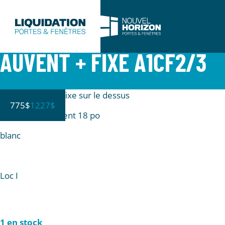
AUVENT + FIXE A1CF2/3
Auvent avec un fixe sur le dessus
775$
1227$
hauteur de l’auvent 18 po
blanc
Loc I
1 en stock