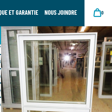
QUE ET GARANTIE
NOUS JOINDRE
0
7
8
s
e
n