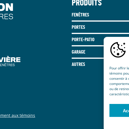
PRODUITS
FENÊTRES
PORTES
PORTE-PATIO
GARAGE
AUTRES
Pour offrir 
témoins pour
consentir à 
comportement
ou de retire
caractéristi
Ac
ement aux témoins