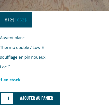
812$
1062$
Auvent blanc
Thermo double / Low-E
soufflage en pin noueux
Loc C
1 en stock
AJOUTER AU PANIER